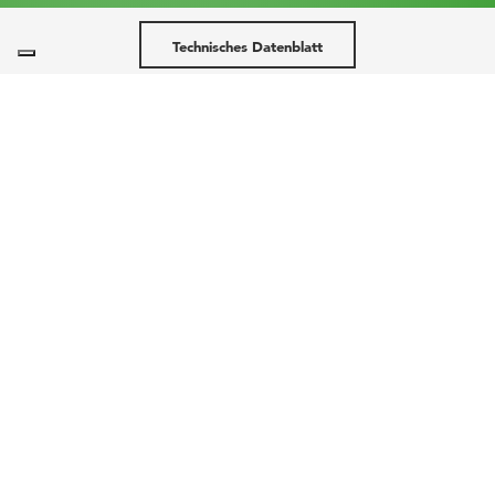
Technisches Datenblatt
Verlangen sie informationen
F0140 AuO
Versionen
F0140
Versionen NDH und FDH mit Warm-/Kaltsystemen zum
sicheren Transport von verderblicher Ware. Konstante
Erhaltung der eingestellten Temperatur, mit einer
korrekten Verteilung des Luftflusses innerhalb der Einheit,
unabhängig von der Raumtemperatur, wie nach GDP
Vorschrift.
Verfügbare Versionen
NDN bis zu +0°C