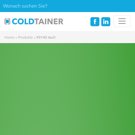
F0140 AuO
Home
»
Produkte
»