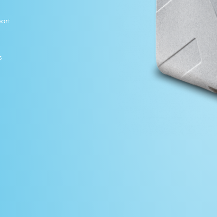
ort
s