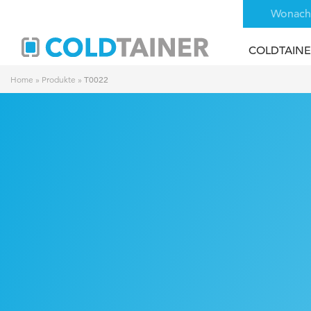
COLDTAINE
T0022
Home
»
Produkte
»